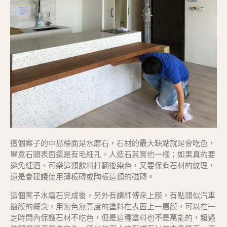
這個案子的中島檯面是水磨石，石材的最大缺點就是會吃色，
畢竟石頭表面還是有毛細孔，人造石其實也一樣；如果真的要
避免紅酒、可樂這類飲料打翻後染色，又要保有石材的紋理，
還是會建議使用薄板磚或陶板這類的磁磚。
這個案子水磨石完成後，另外有請師傅來上膜，有點類似汽車
鍍膜的概念，用無色無亮度的塗料在表面上一層膜，可以在一
定時間內保護石材不吃色，但是這種塗料也不是萬能的，超過