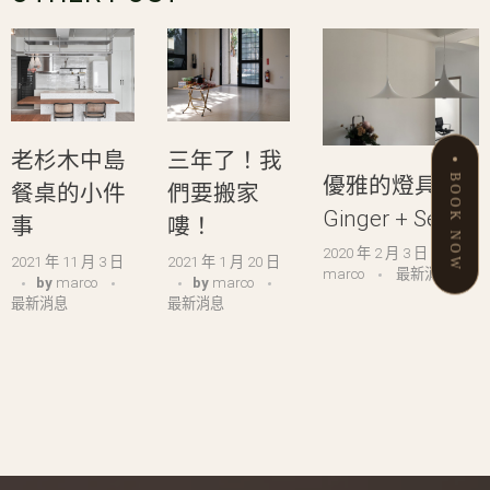
老杉木中島
三年了！我
BOOK NOW
優雅的燈具
餐桌的小件
們要搬家
Ginger + Semi ​
事 ​
嘍！​
S
2020 年 2 月 3 日
by
2021 年 11 月 3 日
2021 年 1 月 20 日
2
marco
最新消息
by
marco
by
marco
最新消息
最新消息