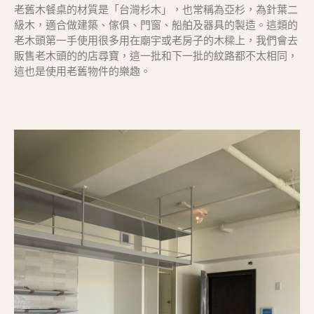
老舊木餐桌的材質是「台灣杉木」，也常稱為亞杉，為針葉二
級木，適合做建築、傢俱、門窗、船舶及器具的製造。這類的
老木頭第一手使用很多用在廟宇或老房子的木樑上，我們會去
販售老木頭的的店尋寶，這一批和下一批的紋路都不太相同，
這也是使用老舊物件的樂趣。