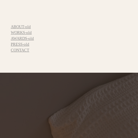
ABOUT-old
WORKS-old
AWARDS-old
PRESS-old
CONTACT