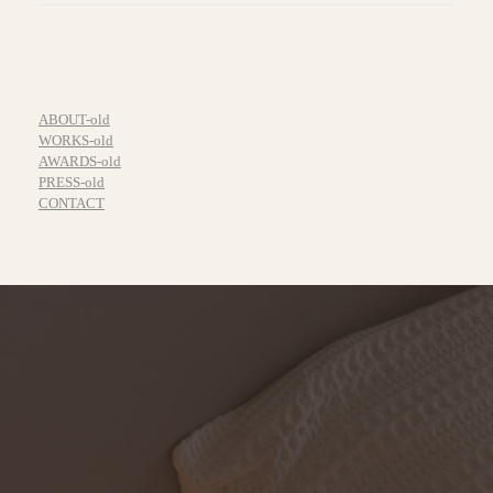
ABOUT-old
WORKS-old
AWARDS-old
PRESS-old
CONTACT