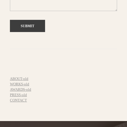
ABOUT-old
WORKS-old
AWARDS-old
PRESS-old
CONTACT