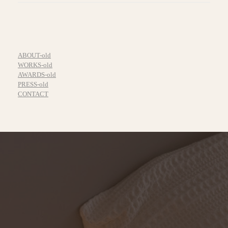
ABOUT-old
WORKS-old
AWARDS-old
PRESS-old
CONTACT