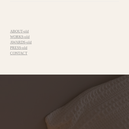
ABOUT-old
WORKS-old
AWARDS-old
PRESS-old
CONTACT