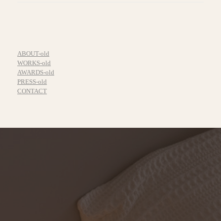
ABOUT-old
WORKS-old
AWARDS-old
PRESS-old
CONTACT