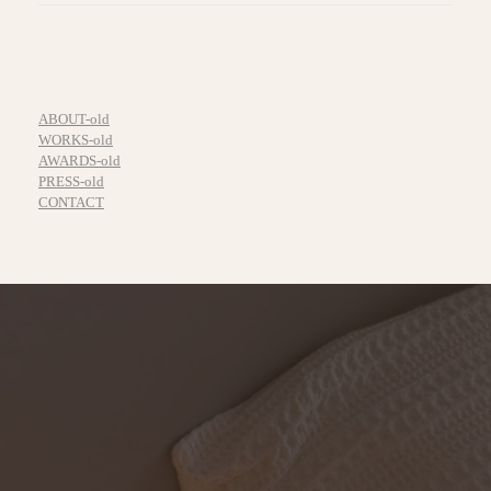
ABOUT-old
WORKS-old
AWARDS-old
PRESS-old
CONTACT