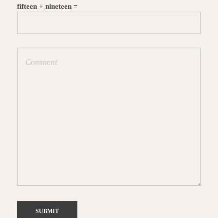
fifteen + nineteen =