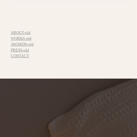
ABOUT-old
WORKS-old
AWARDS-old
PRESS-old
CONTACT