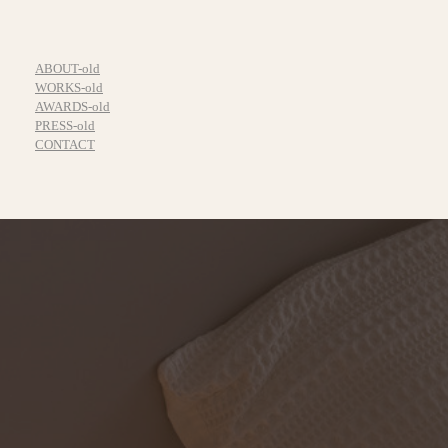
ABOUT-old
WORKS-old
AWARDS-old
PRESS-old
CONTACT