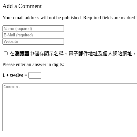
Add a Comment
Your email address will not be published. Required fields are marked 
在
瀏覽器
中儲存顯示名稱、電子郵件地址及個人網站網址，
Please enter an answer in digits:
1 + twelve =