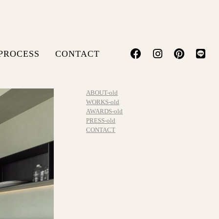
PROCESS
CONTACT
ABOUT-old
WORKS-old
AWARDS-old
PRESS-old
CONTACT