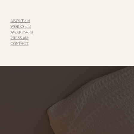
ABOUT-old
WORKS-old
AWARDS-old
PRESS-old
CONTACT