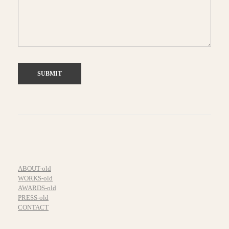
ABOUT-old
WORKS-old
AWARDS-old
PRESS-old
CONTACT