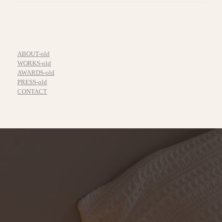
ABOUT-old
WORKS-old
AWARDS-old
PRESS-old
CONTACT