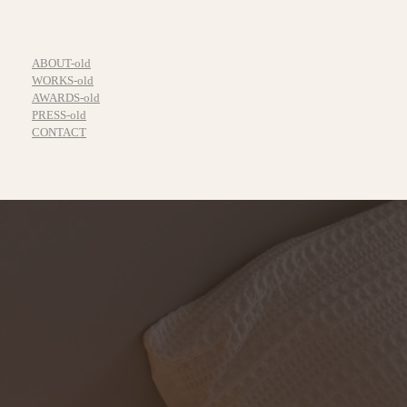
ABOUT-old
WORKS-old
AWARDS-old
PRESS-old
CONTACT