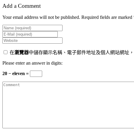
Add a Comment
Your email address will not be published. Required fields are marked 
在
瀏覽器
中儲存顯示名稱、電子郵件地址及個人網站網址，
Please enter an answer in digits:
20 − eleven =