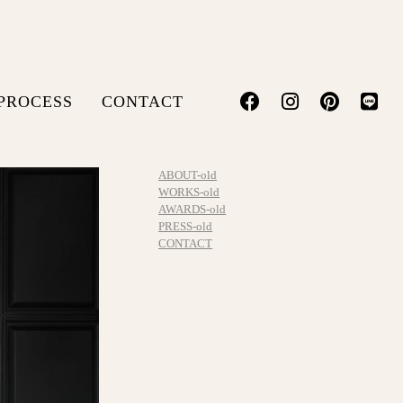
PROCESS
CONTACT
ABOUT-old
WORKS-old
AWARDS-old
PRESS-old
CONTACT