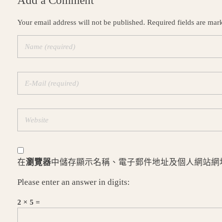
Add a Comment
Your email address will not be published. Required fields are mar
在
瀏覽器
中儲存顯示名稱、電子郵件地址及個人網站網
Please enter an answer in digits:
2 × 5 =