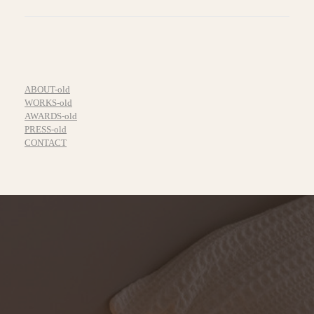
ABOUT-old
WORKS-old
AWARDS-old
PRESS-old
CONTACT