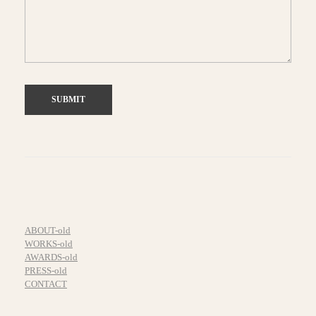
ABOUT-old
WORKS-old
AWARDS-old
PRESS-old
CONTACT