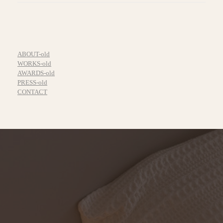
ABOUT-old
WORKS-old
AWARDS-old
PRESS-old
CONTACT