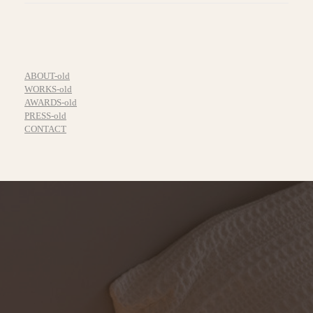
ABOUT-old
WORKS-old
AWARDS-old
PRESS-old
CONTACT