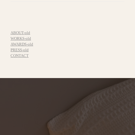
ABOUT-old
WORKS-old
AWARDS-old
PRESS-old
CONTACT