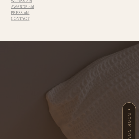
WORKS-old
AWARDS-old
PRESS-old
CONTACT
BOOK NOW