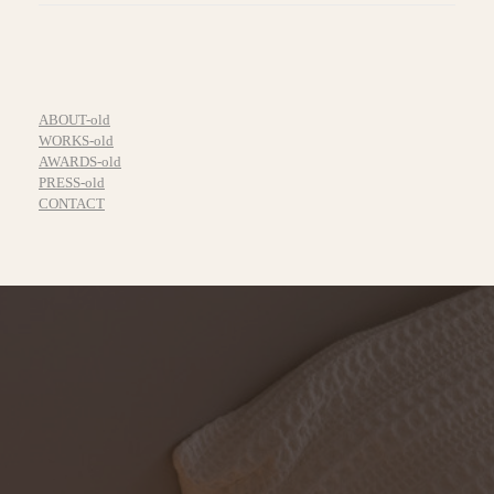
ABOUT-old
WORKS-old
AWARDS-old
PRESS-old
CONTACT