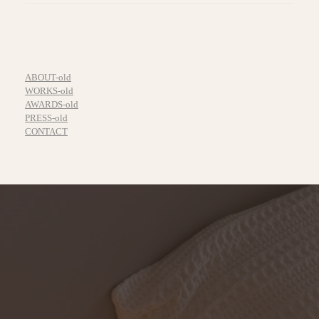
ABOUT-old
WORKS-old
AWARDS-old
PRESS-old
CONTACT