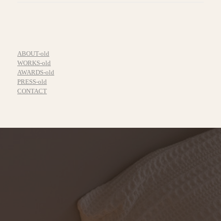
ABOUT-old
WORKS-old
AWARDS-old
PRESS-old
CONTACT