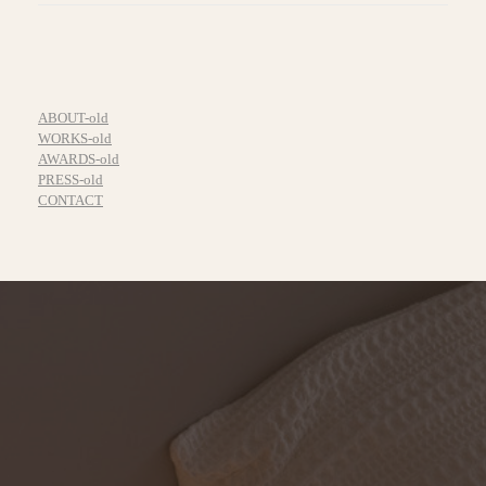
ABOUT-old
WORKS-old
AWARDS-old
PRESS-old
CONTACT